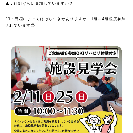
👤：何組ぐらい参加していますか？
💁‍♀️
：日程によってはばらつきがありますが、
1
組～
4
組程度参加
されています
😊