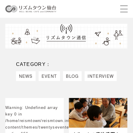
CATEGORY：
NEWS
EVENT
BLOG
INTERVIEW
Warning
: Undefined array
key 0 in
/home/reismtown/reismtown.info/public_html/test/wp-
content/themes/twentyseventeen/functions.php