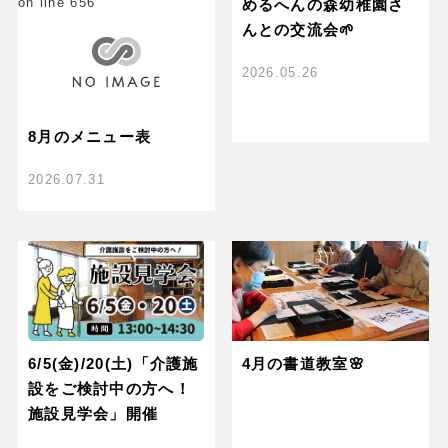
on line
656
めるへんの森幼稚園さ
んとの交流会🌱
2026.05.26
8月のメニュー表
2026.07.31
6/5(金)/20(土)「介護施
4月の書道教室🌸
設をご検討中の方へ！
施設見学会」開催