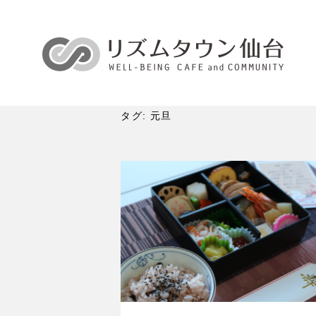
タグ:
元旦