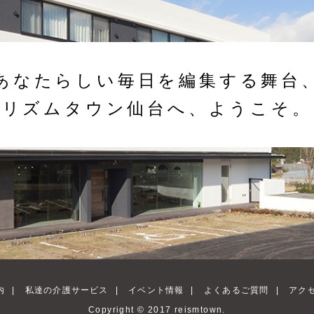
あなたらしい毎日を編集する舞台
リズムタウン仙台へ、ようこそ。
内
|
私達の介護サービス
|
イベント情報
|
よくあるご質問
|
アク
Copyright © 2017 reismtown.