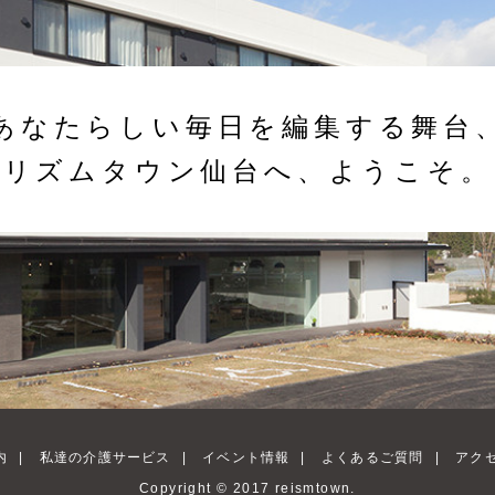
あなたらしい毎日を編集する舞台
リズムタウン仙台へ、ようこそ。
内
|
私達の介護サービス
|
イベント情報
|
よくあるご質問
|
アク
Copyright © 2017 reismtown.