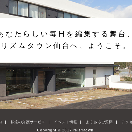
あなたらしい毎日を編集する舞台
リズムタウン仙台へ、ようこそ。
内
|
私達の介護サービス
|
イベント情報
|
よくあるご質問
|
アク
Copyright © 2017 reismtown.