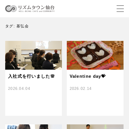
タグ:
基弘会
入社式を行いました🌸
Valentine day💝
2026.04.04
2026.02.14