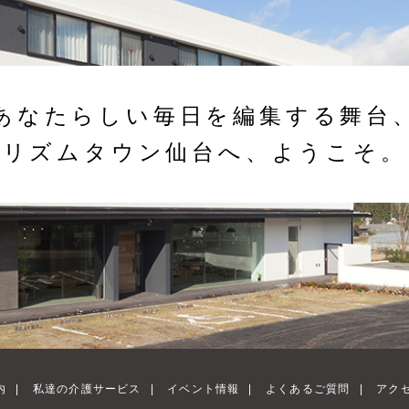
あなたらしい毎日を編集する舞台
リズムタウン仙台へ、ようこそ。
内
|
私達の介護サービス
|
イベント情報
|
よくあるご質問
|
アク